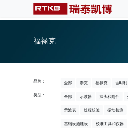
福禄克
品牌：
全部
泰克
福禄克
吉时利
类型：
全部
示波器
探头和附件
示波表
过程校验
振动检测
基础设施建设
校准工具和仪器