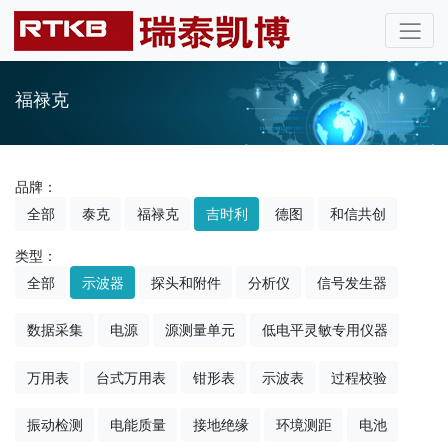
福禄克
品牌：
全部
泰克
福禄克
吉时利
德图
和信共创
类型：
全部
示波器
探头和附件
分析仪
信号发生器
数据采集
电源
源测量单元
低电平灵敏专用仪器
万用表
台式万用表
钳形表
示波表
过程校验
振动检测
电能质量
接地绝缘
环境测距
电池