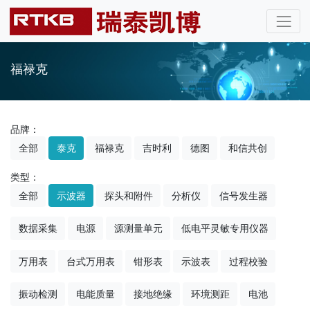
福禄克
品牌：
全部
泰克
福禄克
吉时利
德图
和信共创
类型：
全部
示波器
探头和附件
分析仪
信号发生器
数据采集
电源
源测量单元
低电平灵敏专用仪器
万用表
台式万用表
钳形表
示波表
过程校验
振动检测
电能质量
接地绝缘
环境测距
电池