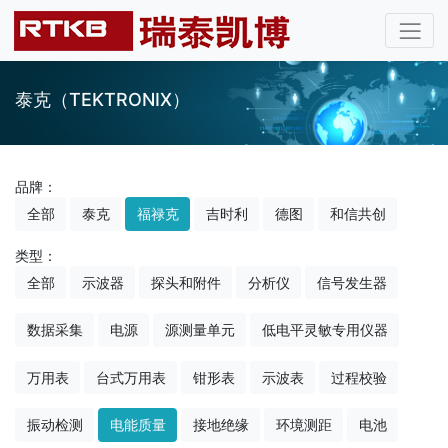
泰克（TEKTRONIX）
品牌：
全部
泰克
福禄克
吉时利
德图
和信共创
类型：
全部
示波器
探头和附件
分析仪
信号发生器
数据采集
电源
源测量单元
低电平灵敏专用仪器
万用表
台式万用表
钳形表
示波表
过程校验
振动检测
电能质量
接地绝缘
环境测距
电池