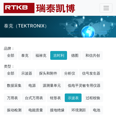
泰克（TEKTRONIX）
品牌：
全部
泰克
福禄克
吉时利
德图
和信共创
类型：
全部
示波器
探头和附件
分析仪
信号发生器
数据采集
电源
源测量单元
低电平灵敏专用仪器
万用表
台式万用表
钳形表
示波表
过程校验
振动检测
电能质量
接地绝缘
环境测距
电池