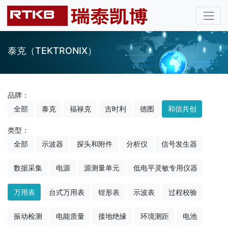
泰克（TEKTRONIX）
品牌：
全部
泰克
福禄克
吉时利
德图
和信共创
类型：
全部
示波器
探头和附件
分析仪
信号发生器
数据采集
电源
源测量单元
低电平灵敏专用仪器
万用表
台式万用表
钳形表
示波表
过程校验
振动检测
电能质量
接地绝缘
环境测距
电池