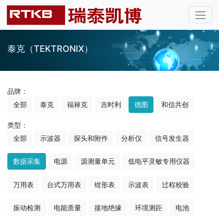
泰克（TEKTRONIX）
品牌：
全部
泰克
福禄克
吉时利
德图
和信共创
类型：
全部
示波器
探头和附件
分析仪
信号发生器
数据采集
电源
源测量单元
低电平灵敏专用仪器
万用表
台式万用表
钳形表
示波表
过程校验
振动检测
电能质量
接地绝缘
环境测距
电池