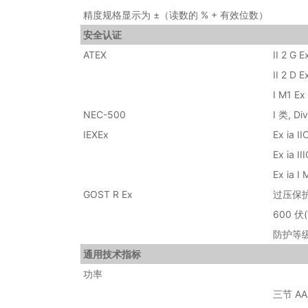
精度规格显示为 ±（读数的 % + 有效位数）
安全认证
ATEX
II 2 G E
II 2 D E
I M1 Ex 
NEC-500
I 类, Di
IEXEx
Ex ia I
Ex ia I
Ex ia I 
GOST R Ex
过压保护：
600 
防护等级 
通用技术指标
功率
三节 AA