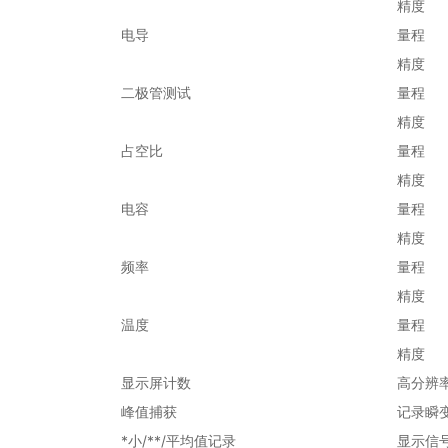
精度
电导
量程
精度
二极管测试
量程
精度
占空比
量程
精度
电容
量程
精度
频率
量程
精度
温度
量程
精度
显示屏计数
高分辨率
峰值捕获
记录瞬变
*小/**/平均值记录
显示信号