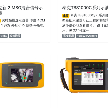
克新 2 MSO混合信号示
泰克TBS1000C系列示
器
泰克TBS1000C/X 系列
推荐
实时触摸屏示波器 厚度 4CM
型基础示波器可让工程师和教
 1.8KG 外形小巧 便携 平板电
满怀信心地查看信号。 设计紧
用、测试**可靠···
时续航
轻松携带
紧凑耐用
HelpEverywhere