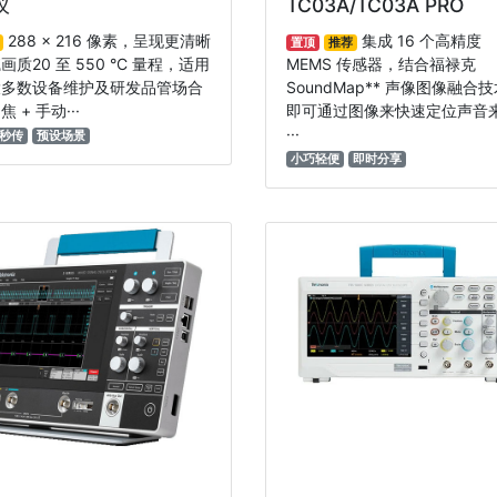
仪
TC03A/TC03A PRO
288 x 216 像素，呈现更清晰
集成 16 个高精度
置顶
推荐
画质20 至 550 °C 量程，适用
MEMS 传感器，结合福禄克
大多数设备维护及研发品管场合
SoundMap** 声像图像融合
 + 手动···
即可通过图像来快速定位声音
···
秒传
预设场景
小巧轻便
即时分享