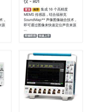
仪 - ii01
集成 16 个高精度
置顶
推荐
MEMS 传感器，结合福禄克
技术，
SoundMap** 声像图像融合技术，
来源
即可通过图像来快速定位声音来源
···
即插即用
快速上手