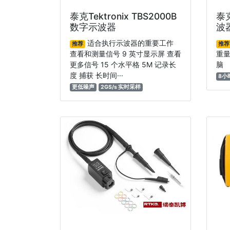
泰克Tektronix TBS2000B
泰
数字示波器
波
适合执行示波器的重要工作
推荐
推荐
查看和测量信号 9 英寸显示屏 查看
重量
更多信号 15 个水平格 5M 记录长
脑
度 捕获 长时间···
8小
更低噪声
2GS/s 实时采样