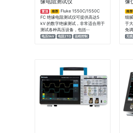
缘电阻测试仪
像
Fluke 1550C/1550C
置顶
推荐
推荐
FC 绝缘电阻测试仪可提供高达5
细腻
kV 的数字绝缘测试，非常适合用于
于
测试各种高压设备，包括···
免调焦
电压5kV
电阻2TΩ
远程控制
无线