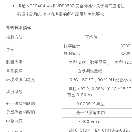
满足 VDE0404-4 和 VDE0702 安全标准中关于电气设备进
行漏电流和差动电流测量的所有应用和性能要求
常规技术指标
检测方法
平均值
数字显示：
3200
显示
柱图显示：
32 段
测量周期
每秒 2 次（数字显示），每秒 12
量程切换
自动调整量程
环境温度和湿度
0 °C - 50 °C，80 % RH 或更
量程 / °C 的 0.05%（0 °C - 18 °
温度系数
范围 0-50 A）
外部磁场的影响
0.0005 % 典型
导线位置的影响
处于**度范围内
电路电压
<300 Vrms
EN 61010-1，EN 61010-2-032，