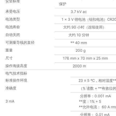
安全标准
保护
承受电压
3.7 kV ac
电池类型
1 x 3 V 锂电池（钮扣电池）CR20
电池寿命
大约 90 小时（连续使用）
自动关闭
大约 10 分钟
可测量导线的直径
** 40 mm
重量
200 g
尺寸
176 mm x 70 mm x 25 mm
操作海拔高度
2000 m
电气技术指标
标准操作环境
23 ± 5 ºC，相对湿度**
准确度
（% 读数 + **有效位
分辨率：0.001 mA
3 mA
**度：1% + 5
**允许电流： 60 A rm
分辨率： 0.01 mA