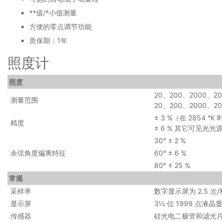
**值/*小值测量
方便的零点调节功能
质保期：1年
照度计
照度
20、200、2000、20
测量范围
20、200、2000、2
± 3 %（在 2854 
精度
± 6 % 其它可见光光
30° ± 2 %
余弦角度偏离特征
60° ± 6 %
80° ± 25 %
常规
采样率
数字显示屏为 2.5 次/
显示屏
3½ 位 1999 点液晶
传感器
硅光电二极管和滤光