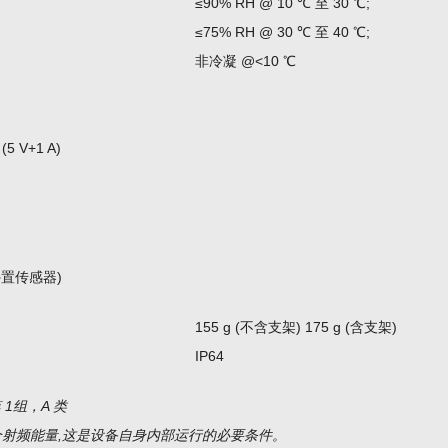
≤90% RH @ 10 ℃ 至 30 ℃;
≤75% RH @ 30 ℃ 至 40 ℃;
非冷凝 @<10 ℃
5 V+1 A)
含外置传感器)
155 g (不含支架) 175 g (含支架)
IP64
11 第 1组，A 类
耦合射频能量,这是设备自身内部运行的必要条件。