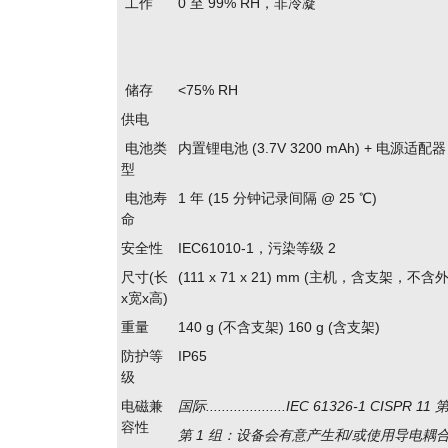
工作
0 至 99% RH，非冷凝
储存
<75% RH
供电
电池类
内置锂电池 (3.7V 3200 mAh) + 电源适配器 (
型
电池寿
1 年 (15 分钟记录间隔 @ 25 ℃)
命
安全性
IEC61010-1，污染等级 2
尺寸(长
(111 x 71 x 21) mm (主机，含支架，不
x宽x高)
重量
140 g (不含支架) 160 g (含支架)
防护等
IP65
级
电磁兼
国际....................IEC 61326-1 CISPR 
容性
第 1 组：设备会有意产生和/或使用导电