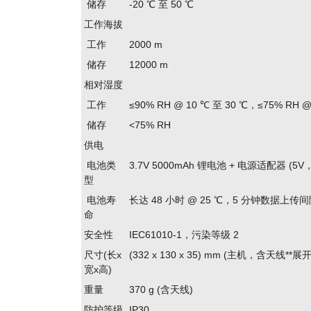
储存
-20 ℃ 至 50 ℃
工作海拔
工作
2000 m
储存
12000 m
相对湿度
工作
≤90% RH @ 10 ℃ 至 30 ℃，≤75% RH 
储存
<75% RH
供电
电池类
3.7V 5000mAh 锂电池 + 电源适配器 (5V，
型
电池寿
长达 48 小时 @ 25 ℃，5 分钟数据上传
命
安全性
IEC61010-1，污染等级 2
尺寸(长x
(332 x 130 x 35) mm (主机，含天线**展开
宽x高)
重量
370 g (含天线)
防护等级
IP30