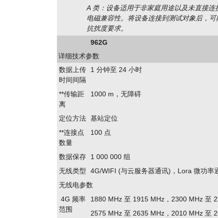
A 类：设备适用于非家庭用途以及未直接连
电磁兼容性。将设备连接到测试对象后，可能会
抗扰度要求。
962G
详细技术参数
数据上传
1 分钟至 24 小时
时间间隔
**传输距
1000 m，无障碍
离
定位方法
基站定位
**连接点
100 点
数量
数据保存
1 000 000 组
无线类型
4G/WIFI (与云服务器通讯)，Lora 微功
无线电参数
4G 频率
1880 MHz 至 1915 MHz，2300 MHz 至 2
范围
2575 MHz 至 2635 MHz，2010 MHz 至 2