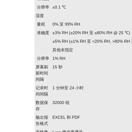
分辨率
±0.1 ℃
湿度
量程
0% 至 99% RH
准确度
±3% RH (≥20% RH 至 ≤80% RH @ 25 ℃)
±5% RH (≥1% RH 至 <20% RH, >80% RH
其他未指定
分辨率
1% RH
屏幕刷
15 秒
新时间
间隔
记录时
1 分钟至 24 小时
间间隔
数据保
32000 组
存
输出报
EXCEL 和 PDF
告格式