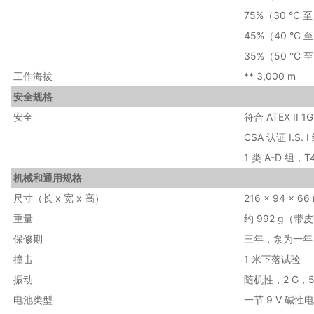
75%（30 °C 至
45%（40 °C 至
35%（50 °C 至
工作海拔
** 3,000 m
安全规格
安全
符合 ATEX II 1G 
CSA 认证 I.S. I
1 类 A-D 组，T
机械和通用规格
尺寸（长 x 宽 x 高）
216 x 94 x
重量
约 992 g（带
保修期
三年，泵为一年
撞击
1 米下落试验
振动
随机性，2 G，5-
电池类型
一节 9 V 碱性电池