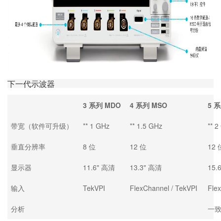
下一代示波器
3 系列 MDO
4 系列 MSO
5 
带宽（软件可升级）
** 1 GHz
** 1.5 GHz
** 2
垂直分辨率
8 位
12 位
12 
显示器
11.6" 高清
13.3" 高清
15.
输入
TekVPI
FlexChannel / TekVPI
Fle
分析
一致