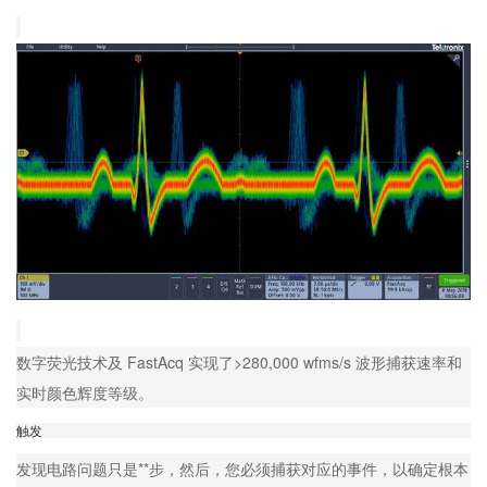
数字荧光技术及 FastAcq 实现了>280,000 wfms/s 波形捕获速率和
实时颜色辉度等级。
触发
发现电路问题只是**步，然后，您必须捕获对应的事件，以确定根本