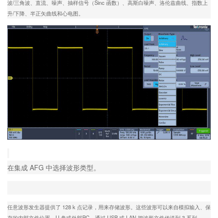
波/三角波、直流、噪声、抽样信号（Sinc 函数）、高斯白噪声、洛伦兹曲线、指数上
升/下降、半正矢曲线和心电图。
在集成 AFG 中选择波形类型。
任意波形发生器提供了 128 k 点记录，用来存储波形。这些波形可以来自模拟输入、保
存的内部文件位置、U 盘或外部PC。通过 USB 或 LAN 把波形文件传送到 3 系列