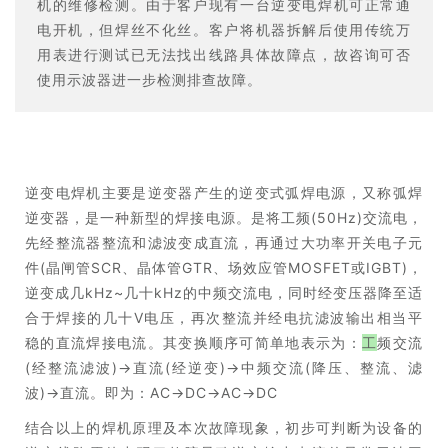
机的维修检测。由于客户现有一台逆变电焊机可正常通
电开机，但焊丝不化丝。客户将机器拆解后使用传统万
用表进行测试已无法找出线路具体故障点，故咨询可否
使用示波器进一步检测排查故障。
逆变电焊机主要是逆变器产生的逆变式弧焊电源，又称弧焊
逆变器，是一种新型的焊接电源。是将工频(50Hz)交流电，
先经整流器整流和滤波变成直流，再通过大功率开关电子元
件(晶闸管SCR、晶体管GTR、场效应管MOSFET或IGBT)，
逆变成几kHz~几十kHz的中频交流电，同时经变压器降至适
合于焊接的几十V电压，再次整流并经电抗滤波输出相当平
稳的直流焊接电流。其变换顺序可简单地表示为：
工
频交流
(经整流滤波)→直流(经逆变)→中频交流(降压、整流、滤
波)→直流。即为：AC→DC→AC→DC
结合以上的焊机原理及本次故障现象，初步可判断为设备的