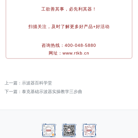
工欲善其事，必先利其器！
扫
描
关
注，
及
时
了
解
更
多
好
产
品
+
好
活
动
咨
询
热
线
：
4
0
0
-
0
4
8
-
5
8
8
0
网
址
：
w
w
w
.
r
t
k
b
.
c
n
上一篇：
示波器百科学堂
下一篇：
泰克基础示波器实操教学三步曲